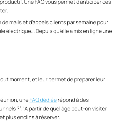
productif. Une FAQ vous permet d’anticiper ces 
ter.
 de mails et d'appels clients par semaine pour 
connaître les horaires d’arrivée possibles, pour savoir si elle disposait d'une borne de recharge pour véhicule électrique... Depuis qu’elle a mis en ligne une 
tout moment, et leur permet de préparer leur 
Réunion, une 
FAQ dédiée
répond à des 
unnels ?”, "À partir de quel âge peut-on visiter 
 et plus enclins à réserver.