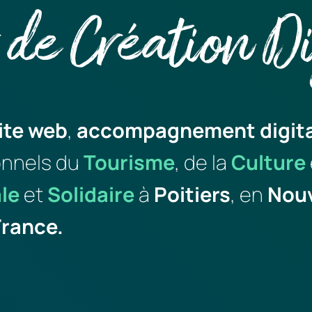
 de Création Di
ite web
, 
accompagnement digita
onnels du 
Tourisme
, de la 
Culture
le
et
Solidaire 
à
 Poitiers
,
en 
France.