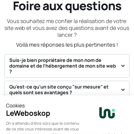
Foire aux questions
Vous souhaitez me confier la réalisation de votre 
site web et vous avez des questions avant de vous 
lancer ?
Voilà mes réponses les plus pertinentes !
Suis-je bien propriétaire de mon nom de 
domaine et de l’hébergement de mon site web 
? 
Oui, absolument !
 Vous êtes bien l’unique propriétaire 
Qu'est-ce qu'un site conçu "sur mesure" et 
de votre nom de domaine, de l’hébergement de votre 
site et des données de votre site web.
C’est un site dont le design et les fonctionnalités sont 
Dans le cadre de la création d’un nouveau site web, je 
Que comprend exactement le tarif à partir de 3 
entièrement pensés et conçus pour s'adapter 
000 € HT ?
vous accompagne dans 
le choix du bon hébergeur
parfaitement à votre identité visuelle et à vos besoins 
correspondant à votre projet et à la sélection d’un nom 
Ce tarif inclut : 
fonctionnels. Notre objectif commun :
 créer un site 
de domaine pertinent pour votre activité.