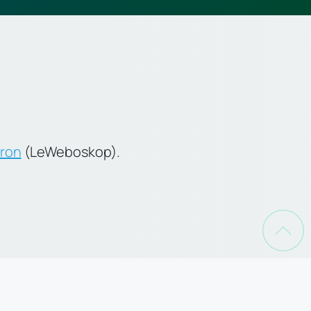
tron
 (LeWeboskop).