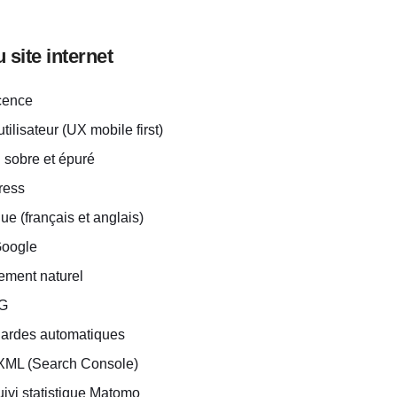
site internet
cence
tilisateur (UX mobile first)
 sobre et épuré
ress
ue (français et anglais)
Google
ement naturel 
G 
gardes automatiques
 XML (Search Console)
suivi statistique Matomo 