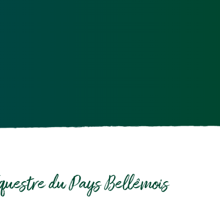
questre du Pays Bellêmois 