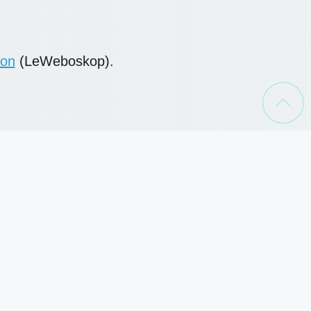
ron
 (LeWeboskop).